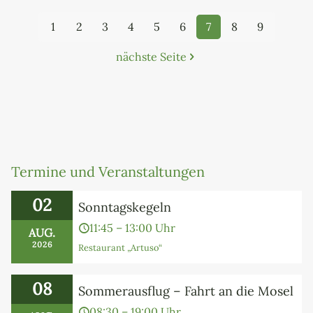
1
2
3
4
5
6
7
8
9
nächste Seite
Termine und Veranstaltungen
02
Sonntagskegeln
11:45 – 13:00 Uhr
AUG.
2026
Restaurant „Artuso“
08
Sommerausflug – Fahrt an die Mosel
08:30 – 19:00 Uhr