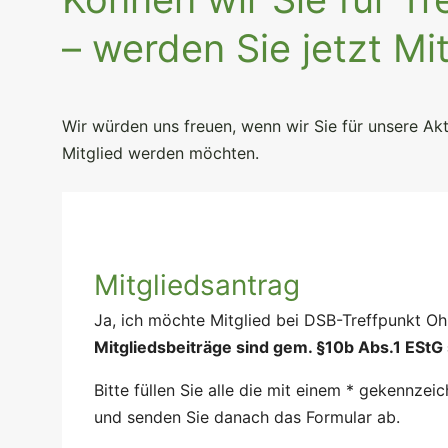
– werden Sie jetzt Mit
Wir würden uns freuen, wenn wir Sie für unsere Akt
Mitglied werden möchten.
Bitte lasse dieses Feld leer.
Bitte lasse dieses Feld leer.
Bitte lasse dieses Feld leer.
Bitte lasse dieses Feld leer.
Bitte lasse dieses Feld leer.
Bitte lasse dieses Feld leer.
Mitgliedsantrag
Ja, ich möchte Mitglied bei DSB-Treffpunkt Ohr
Mitgliedsbeiträge sind gem. §10b Abs.1 EStG 
Bitte füllen Sie alle die mit einem * gekennzei
und senden Sie danach das Formular ab.