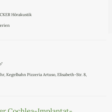
ECKER Hörakustik
ferien
o"
hr, Kegelbahn Pizzeria Artuso, Elisabeth-Str. 8,
er Cochlea-Implantat-