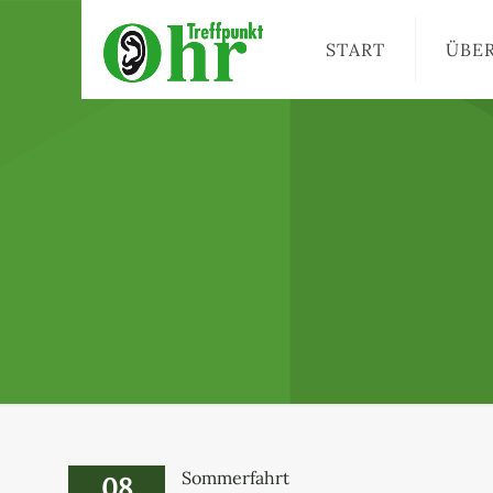
START
ÜBE
Sommerfahrt
08