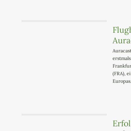
Flug
Aura
Auracast
erstmals
Frankfur
(FRA), e
Europas
Erfo