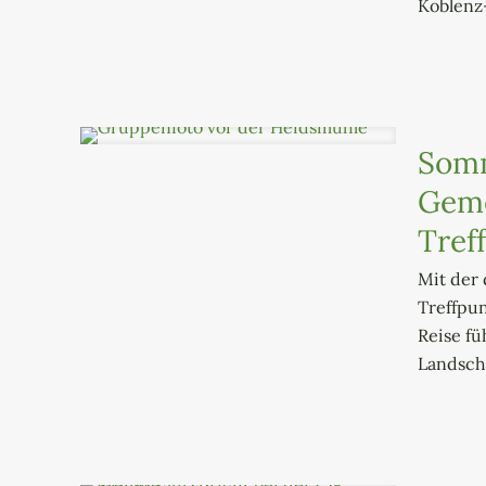
Koblenz
Somm
Geme
Tref
Mit der 
Treffpun
Reise f
Landsch