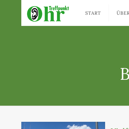
START
ÜBE
B