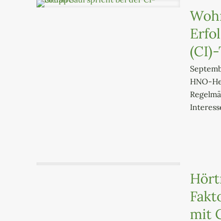
Wohn
Erfo
(CI)
Septembe
HNO-Hei
Regelmäs
Interes
Hört
Fakt
mit 