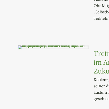
Ohr Mitg
„Selbstb
Teilneh
Tref
im A
Zuku
Koblenz,
seiner 
ausführ
geschlo