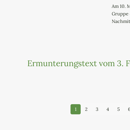
Am 10. M
Gruppe d
Nachmit
Ermunterungstext vom 3. F
1
2
3
4
5