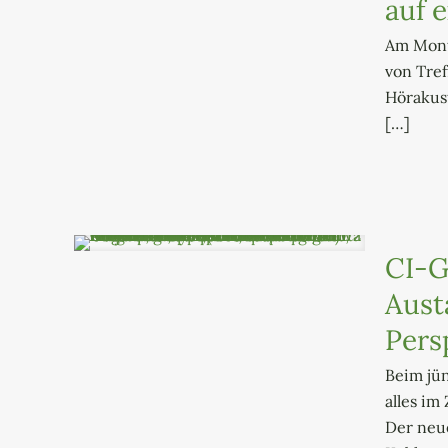
auf 
Am Mont
von Tre
Hörakust
[…]
CI-G
Aust
Pers
Beim jün
alles im
Der neu