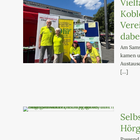
Viel
Kobl
Vere
dabe
Am Sams
kamen u
Austaus
[…]
Selb
Hörg
Passend 