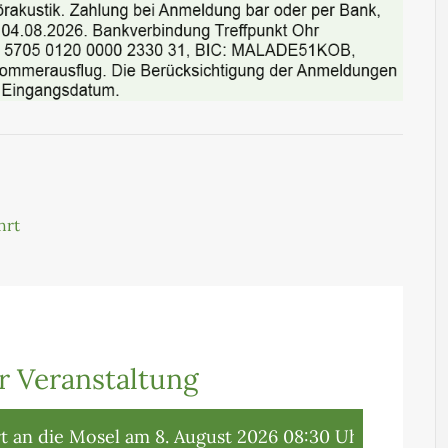
hrt
.
.
.
.
.
.
 Veranstaltung