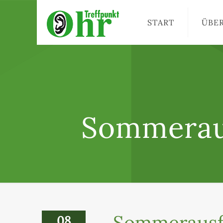
START
ÜBE
Sommeraus
Sommerausfl
08