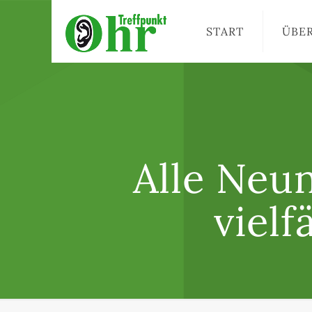
START
ÜBE
Alle Neun
vielf