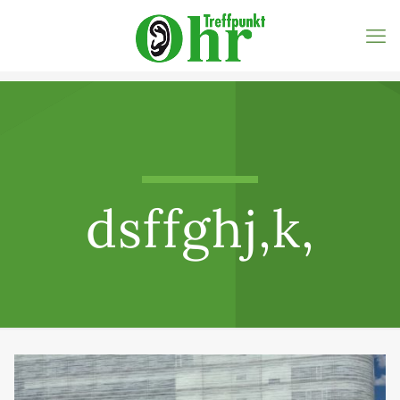
dsffghj,k,