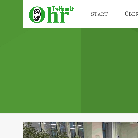
START
ÜBE