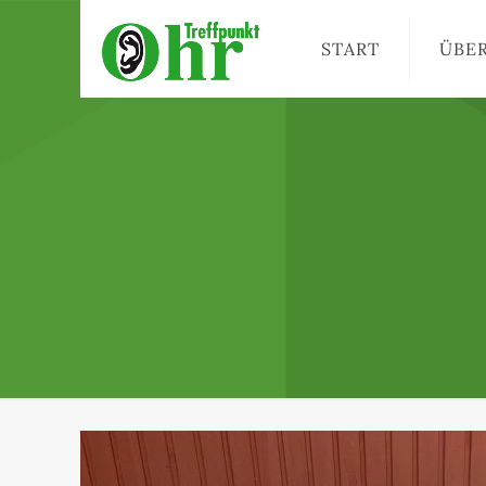
START
ÜBE