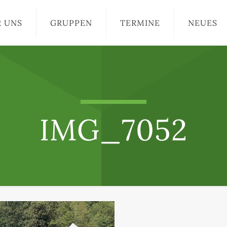
R UNS
GRUPPEN
TERMINE
NEUES
IMG_7052