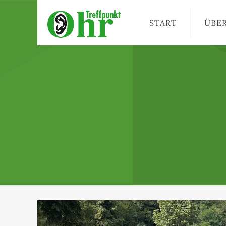
START
ÜBE