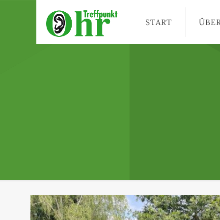
START
ÜBE