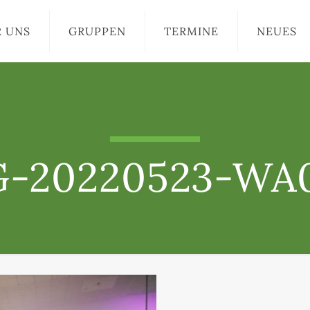
R UNS
GRUPPEN
TERMINE
NEUES
-20220523-WA