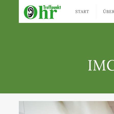
START
ÜBE
IMG