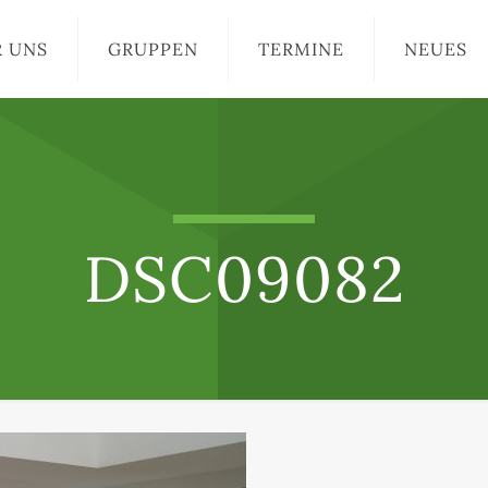
R UNS
GRUPPEN
TERMINE
NEUES
DSC09082