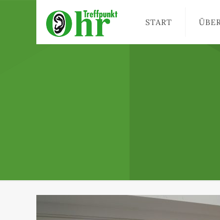
START
ÜBE