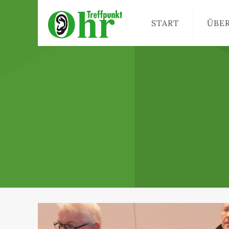
START
ÜBE